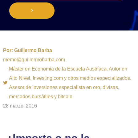
>
Por:
Guillermo Barba
memo@guillermobarba.com
Máster en Economía de la Escuela Austríaca. Autor en
Alto Nivel, Investing.com y otros medios especializados.
Asesor de inversiones especialista en oro, divisas,
mercados bursátiles y bitcoin.
28 marzo, 2016
¿Importa o no la