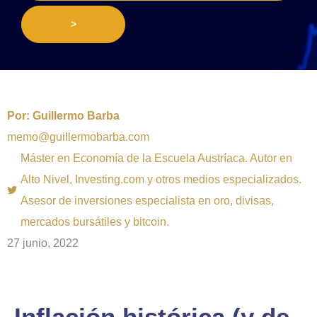
>
Por:
Guillermo Barba
memo@guillermobarba.com
Máster en Economía de la Escuela Austríaca. Autor en
Alto Nivel, Investing.com y otros medios especializados.
Asesor de inversiones especialista en oro, divisas,
mercados bursátiles y bitcoin.
27 junio, 2022
Inflación histórica (y de