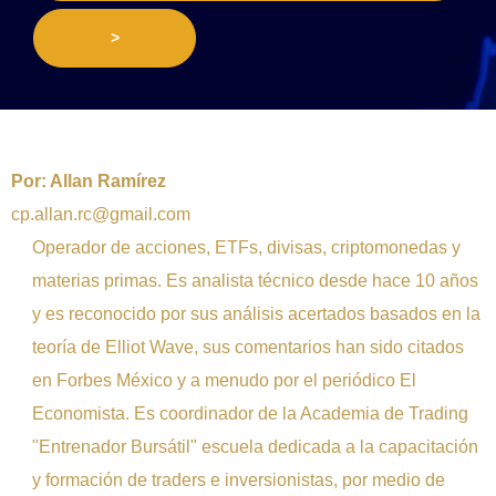
>
Por:
Allan Ramírez
cp.allan.rc@gmail.com
Operador de acciones, ETFs, divisas, criptomonedas y
materias primas. Es analista técnico desde hace 10 años
y es reconocido por sus análisis acertados basados en la
teoría de Elliot Wave, sus comentarios han sido citados
en Forbes México y a menudo por el periódico El
Economista. Es coordinador de la Academia de Trading
"Entrenador Bursátil" escuela dedicada a la capacitación
y formación de traders e inversionistas, por medio de