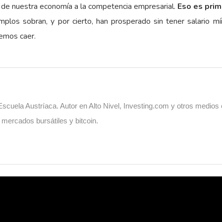
s de nuestra economía a la competencia empresarial.
Eso es prim
mplos sobran, y por cierto, han prosperado sin tener salario m
emos caer.
cuela Austríaca. Autor en Alto Nivel, Investing.com y otros medios
, mercados bursátiles y bitcoin.