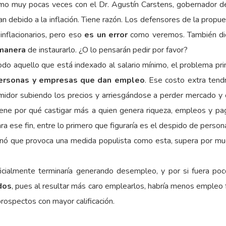
omo muy pocas veces con el Dr. Agustín Carstens, gobernador de
an debido a la inflación. Tiene razón. Los defensores de la prop
 inflacionarios, pero eso
es un error
como veremos. También dic
 manera
de instaurarlo. ¿O lo pensarán pedir por favor?
odo aquello que está indexado al salario mínimo, el problema pr
personas y empresas que dan empleo
. Ese costo extra tend
midor subiendo los precios y arriesgándose a perder mercado y c
ene por qué castigar más a quien genera riqueza, empleos y pa
a ese fin, entre lo primero que figuraría es el despido de persona
ó que provoca una medida populista como esta, supera por muc
tificialmente terminaría generando desempleo, y por si fuera po
dos
, pues al resultar más caro emplearlos, habría menos empleo 
rospectos con mayor calificación.