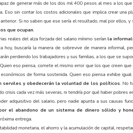
capaz de generar más de los dos mil 400 pesos al mes a los que
a. Eso sin contar los costos adicionales que implica crear una 
nterior. Si no saben que ese sería el resultado, mal por ellos, y
rgos que ocupan
.
rias reales del alza forzada del salario mínimo serían
la informal
hoy, buscaría la manera de sobrevivir de manera informal, pero 
arán perdiendo los trabajadores y sus familias, a los que se supo
za. Quien eso piensa, comete el mismo error que los que creen qu
lo económicos de forma sostenida. Quien eso piensa exhibe igual 
n serviles y obedecerán la voluntad de los políticos
. No h
do crisis cada vez más severas, ni tendría por qué haber pobres e
der adquisitivo del salario, pero nadie apunta a sus causas fund
por el abandono de un sistema de dinero sólido y hon
róxima entrega.
lidad monetaria, el ahorro y la acumulación de capital, respetar 