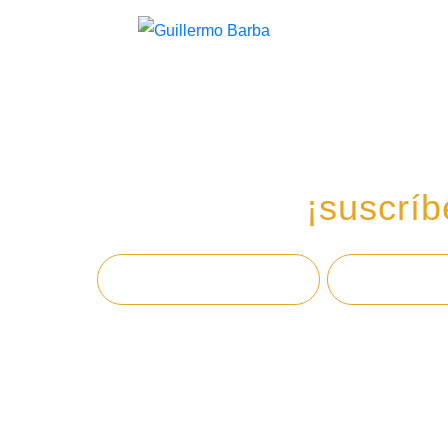
Recibe mi boletín de
en tu email,
¡suscríb