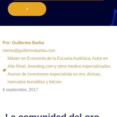
>
Por:
Guillermo Barba
memo@guillermobarba.com
Máster en Economía de la Escuela Austríaca. Autor en
Alto Nivel, Investing.com y otros medios especializados.
Asesor de inversiones especialista en oro, divisas,
mercados bursátiles y bitcoin.
6 septiembre, 2017
La comunidad del oro,