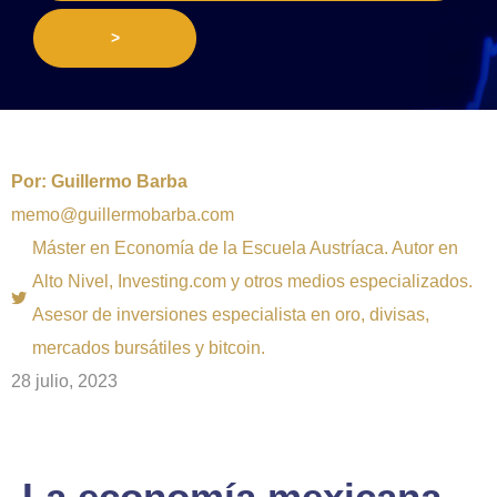
>
Por:
Guillermo Barba
memo@guillermobarba.com
Máster en Economía de la Escuela Austríaca. Autor en
Alto Nivel, Investing.com y otros medios especializados.
Asesor de inversiones especialista en oro, divisas,
mercados bursátiles y bitcoin.
28 julio, 2023
La economía mexicana