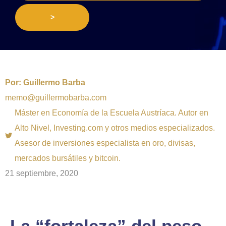
>
Por:
Guillermo Barba
memo@guillermobarba.com
Máster en Economía de la Escuela Austríaca. Autor en
Alto Nivel, Investing.com y otros medios especializados.
Asesor de inversiones especialista en oro, divisas,
mercados bursátiles y bitcoin.
21 septiembre, 2020
La “fortaleza” del peso