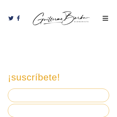
Recibe mi boletín de
inversiones
en tu email,
¡suscríbete!