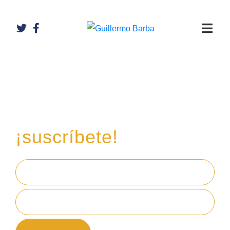
Recibe mi boletín de
inversiones
en tu email,
¡suscríbete!