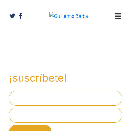
Recibe mi boletín de
inversiones
en tu email,
¡suscríbete!