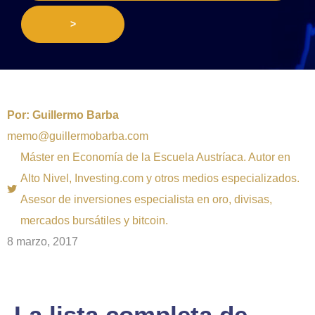
>
Por:
Guillermo Barba
memo@guillermobarba.com
Máster en Economía de la Escuela Austríaca. Autor en
Alto Nivel, Investing.com y otros medios especializados.
Asesor de inversiones especialista en oro, divisas,
mercados bursátiles y bitcoin.
8 marzo, 2017
La lista completa de