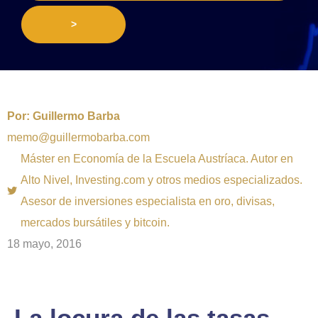
>
Por:
Guillermo Barba
memo@guillermobarba.com
Máster en Economía de la Escuela Austríaca. Autor en
Alto Nivel, Investing.com y otros medios especializados.
Asesor de inversiones especialista en oro, divisas,
mercados bursátiles y bitcoin.
18 mayo, 2016
La locura de las tasas