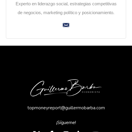
Experto en liderazgo social, estrategias competitivas
de negocios, marketing político y posicionamiento.
topmoneyreport@guillermobarba.com
¡Sígueme!