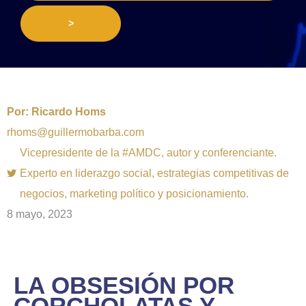
>
Por:
Ricardo Homs
rhoms@guillermobarba.com
Vicepresidente de la #AMDC, autor y conferenciante.
Experto en liderazgo social, estrategias competitivas de
negocios, marketing político y posicionamiento.
8 mayo, 2023
LA OBSESIÓN POR
CORCHOLATAS Y