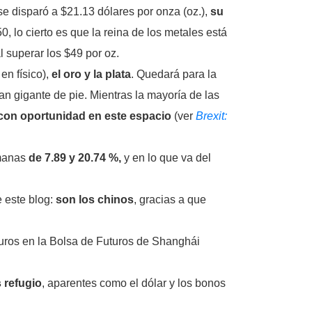
 se disparó a $21.13 dólares por onza (oz.),
su
 lo cierto es que la reina de los metales está
 superar los $49 por oz.
en físico),
el oro y la plata
. Quedará para la
ran gigante de pie. Mientras la mayoría de las
 con oportunidad en este espacio
(ver
Brexit:
emanas
de 7.89 y 20.74 %,
y en lo que va del
 este blog:
son los chinos
, gracias a que
uturos en la Bolsa de Futuros de Shanghái
 refugio
, aparentes como el dólar y los bonos