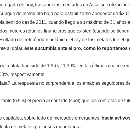
madrugada de hoy, tras abrir los mercados en Asia, su cotización
Aunque de inmediato bajó para estabilizarse alrededor de $20.50,
bía sentido desde 2011, cuando llegó a su máximo de 31 años al
 dos mejores refugios financieros que existen (cuando se tienen 
sultado del referéndum británico, el rey de los metales fue el g
te al dólar,
éste sucumbía ante el oro, como lo reportamos
ro y la plata han sido de 1.96 y 11.39%; en las últimas cuatro s
63%, respectivamente.
plata? La respuesta no sorprenderá a los amables seguidores de
anto (6.9%) el precio al contado (spot) que los contratos de f
 de capitales, sobre todo de mercados emergentes,
hacia activos
dupla de metales preciosos monetarios.