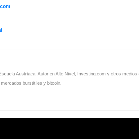
.com
l
cuela Austríaca. Autor en Alto Nivel, Investing.com y otros medios
, mercados bursátiles y bitcoin.