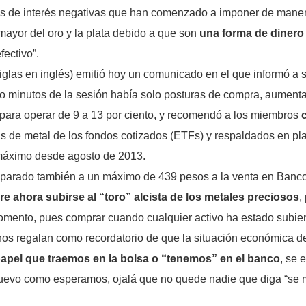
as de interés negativas que han comenzado a imponer de mane
mayor del oro y la plata debido a que son
una forma de dinero 
fectivo”.
iglas en inglés) emitió hoy un comunicado en el que informó a
co minutos de la sesión había solo posturas de compra, aumentaría
 para operar de 9 a 13 por ciento, y recomendó a los miembros
s de metal de los fondos cotizados (ETFs) y respaldados en pla
 máximo desde agosto de 2013.
sparado también a un máximo de 439 pesos a la venta en Banco A
e ahora subirse al “toro” alcista de los metales preciosos
,
omento, pues comprar cuando cualquier activo ha estado subie
a nos regalan como recordatorio de que la situación económica 
 papel que traemos en la bolsa o “tenemos” en el banco
, se 
nuevo como esperamos, ojalá que no quede nadie que diga “se m