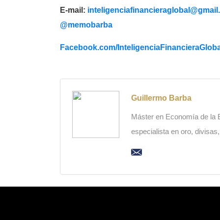
E-mail:
inteligenciafinancieraglobal@
gmail
@memobarba
Facebook.com/
InteligenciaFinancieraGloba
Guillermo Barba
Máster en Economía de la Es
especialista en oro, divisas