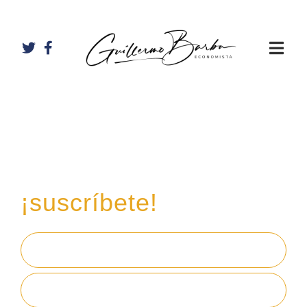
Recibe mi boletín de
inversiones
en tu email,
¡suscríbete!