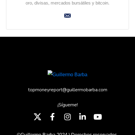
oro, divisas, mercados bursátiles y bitcoin.
topmoneyreport@guillermobarba.com
¡Sígueme!
©Guillermo Barba 2024 \ Derechos reservados.