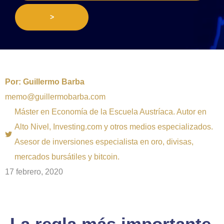
>
Por:
Guillermo Barba
memo@guillermobarba.com
Máster en Economía de la Escuela Austríaca. Autor en
Alto Nivel, Investing.com y otros medios especializados.
Asesor de inversiones especialista en oro, divisas,
mercados bursátiles y bitcoin.
17 febrero, 2020
La regla más importante