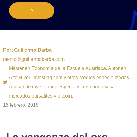
>
Por:
Guillermo Barba
memo@guillermobarba.com
Máster en Economía de la Escuela Austríaca. Autor en
Alto Nivel, Investing.com y otros medios especializados.
Asesor de inversiones especialista en oro, divisas,
mercados bursátiles y bitcoin.
16 febrero, 2018
La venganza del oro