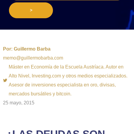
>
Por:
Guillermo Barba
memo@guillermobarba.com
Máster en Economía de la Escuela Austríaca. Autor en
Alto Nivel, Investing.com y otros medios especializados.
Asesor de inversiones especialista en oro, divisas,
mercados bursátiles y bitcoin.
25 mayo, 2015
¿LAS DEUDAS SON