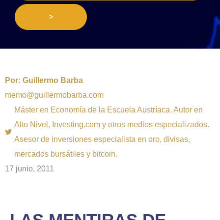
>
Por:
Guillermo Barba
memo@guillermobarba.com
Máster en Economía de la Escuela Austríaca. Autor en
Alto Nivel, Investing.com y otros medios especializados.
Asesor de inversiones especialista en oro, divisas,
mercados bursátiles y bitcoin.
17 junio, 2011
LAS MENTIRAS DE