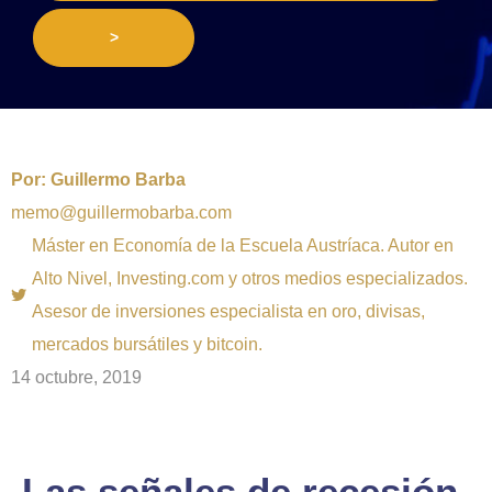
>
Por:
Guillermo Barba
memo@guillermobarba.com
Máster en Economía de la Escuela Austríaca. Autor en
Alto Nivel, Investing.com y otros medios especializados.
Asesor de inversiones especialista en oro, divisas,
mercados bursátiles y bitcoin.
14 octubre, 2019
Las señales de recesión