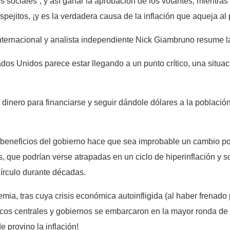
os sociales”, y así ganar la aprobación de los votantes, mientra
spejitos, ¡y es la verdadera causa de la inflación que aqueja al 
nternacional y analista independiente Nick Giambruno resume la
stados Unidos parece estar llegando a un punto crítico, una situa
inero para financiarse y seguir dándole dólares a la población
beneficios del gobierno hace que sea improbable un cambio posi
 que podrían verse atrapadas en un ciclo de hiperinflación y so
círculo durante décadas.
ia, tras cuya crisis económica autoinfligida (al haber frenado po
os centrales y gobiernos se embarcaron en la mayor ronda de “e
 provino la inflación!