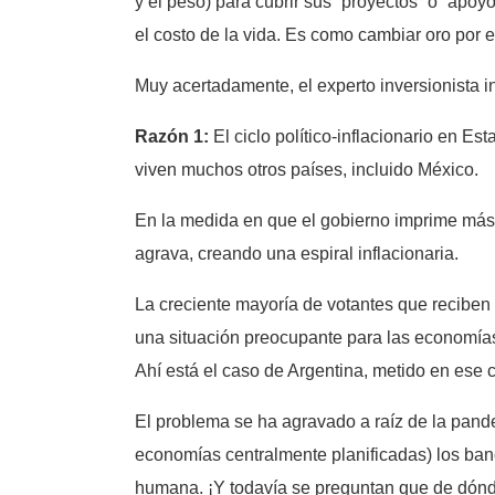
y el peso) para cubrir sus “proyectos” o “apoy
el costo de la vida. Es como cambiar oro por e
Muy acertadamente, el experto inversionista i
Razón 1:
El ciclo político-inflacionario en E
viven muchos otros países, incluido México.
En la medida en que el gobierno imprime más d
agrava, creando una espiral inflacionaria.
La creciente mayoría de votantes que reciben 
una situación preocupante para las economías,
Ahí está el caso de Argentina, metido en ese 
El problema se ha agravado a raíz de la pandem
economías centralmente planificadas) los banc
humana. ¡Y todavía se preguntan que de dónde