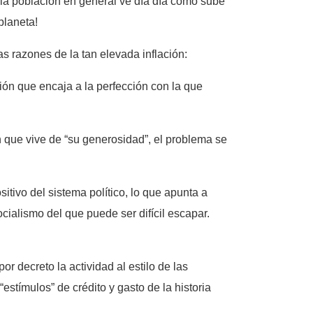
s la población en general ve día día cómo sube
planeta!
s razones de la tan elevada inflación:
ción que encaja a la perfección con la que
 que vive de “su generosidad”, el problema se
tivo del sistema político, lo que apunta a
cialismo del que puede ser difícil escapar.
r decreto la actividad al estilo de las
stímulos” de crédito y gasto de la historia