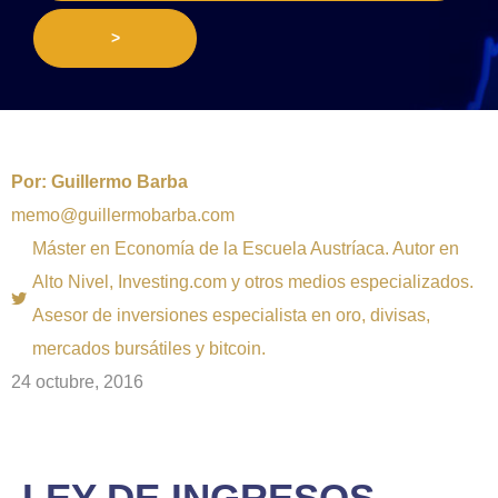
>
Por:
Guillermo Barba
memo@guillermobarba.com
Máster en Economía de la Escuela Austríaca. Autor en
Alto Nivel, Investing.com y otros medios especializados.
Asesor de inversiones especialista en oro, divisas,
mercados bursátiles y bitcoin.
24 octubre, 2016
LEY DE INGRESOS