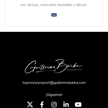
oro, divisas, mercados bursátiles y bitcoin.
topmoneyreport@guillermobarba.com
¡Sígueme!