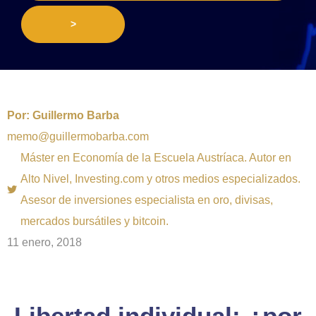
>
Por:
Guillermo Barba
memo@guillermobarba.com
Máster en Economía de la Escuela Austríaca. Autor en
Alto Nivel, Investing.com y otros medios especializados.
Asesor de inversiones especialista en oro, divisas,
mercados bursátiles y bitcoin.
11 enero, 2018
Libertad individual: ¿por