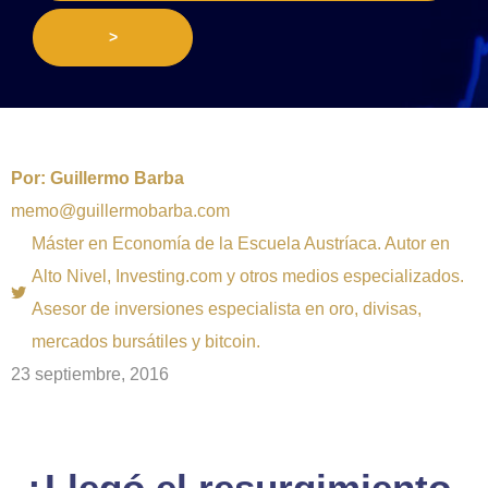
>
Por:
Guillermo Barba
memo@guillermobarba.com
Máster en Economía de la Escuela Austríaca. Autor en
Alto Nivel, Investing.com y otros medios especializados.
Asesor de inversiones especialista en oro, divisas,
mercados bursátiles y bitcoin.
23 septiembre, 2016
¿Llegó el resurgimiento