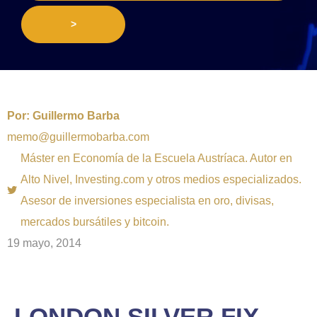
>
Por:
Guillermo Barba
memo@guillermobarba.com
Máster en Economía de la Escuela Austríaca. Autor en
Alto Nivel, Investing.com y otros medios especializados.
Asesor de inversiones especialista en oro, divisas,
mercados bursátiles y bitcoin.
19 mayo, 2014
LONDON SILVER FIX,