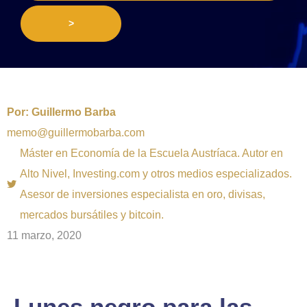
>
Por:
Guillermo Barba
memo@guillermobarba.com
Máster en Economía de la Escuela Austríaca. Autor en
Alto Nivel, Investing.com y otros medios especializados.
Asesor de inversiones especialista en oro, divisas,
mercados bursátiles y bitcoin.
11 marzo, 2020
Lunes negro para las