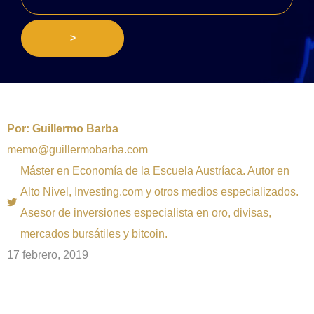
>
Por:
Guillermo Barba
memo@guillermobarba.com
Máster en Economía de la Escuela Austríaca. Autor en
Alto Nivel, Investing.com y otros medios especializados.
Asesor de inversiones especialista en oro, divisas,
mercados bursátiles y bitcoin.
17 febrero, 2019