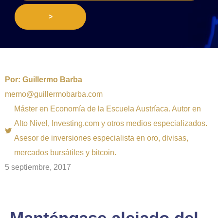
>
Por:
Guillermo Barba
memo@guillermobarba.com
Máster en Economía de la Escuela Austríaca. Autor en
Alto Nivel, Investing.com y otros medios especializados.
Asesor de inversiones especialista en oro, divisas,
mercados bursátiles y bitcoin.
5 septiembre, 2017
Manténgase alejado del