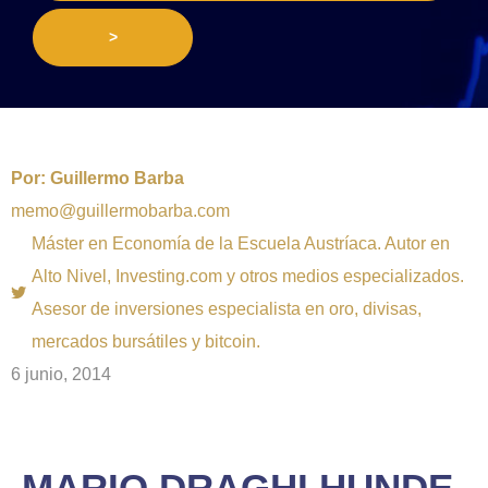
>
Por:
Guillermo Barba
memo@guillermobarba.com
Máster en Economía de la Escuela Austríaca. Autor en
Alto Nivel, Investing.com y otros medios especializados.
Asesor de inversiones especialista en oro, divisas,
mercados bursátiles y bitcoin.
6 junio, 2014
MARIO DRAGHI HUNDE