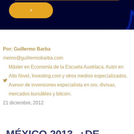
>
Por:
Guillermo Barba
memo@guillermobarba.com
Máster en Economía de la Escuela Austríaca. Autor en
Alto Nivel, Investing.com y otros medios especializados.
Asesor de inversiones especialista en oro, divisas,
mercados bursátiles y bitcoin.
21 diciembre, 2012
MÉXICO 2013, ¿DE