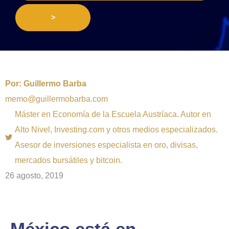
>
Por:
Guillermo Barba
memo@guillermobarba.com
Máster en Economía de la Escuela Austríaca. Autor en
Alto Nivel, Investing.com y otros medios especializados.
Asesor de inversiones especialista en oro, divisas,
mercados bursátiles y bitcoin.
26 agosto, 2019
México está en