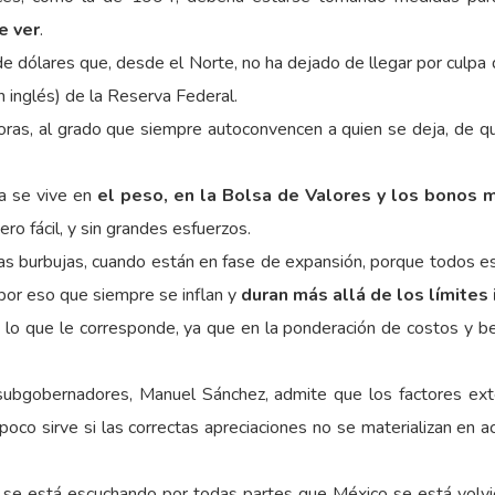
e ver
.
 dólares que, desde el Norte, no ha dejado de llegar por culpa de
en inglés) de la Reserva Federal.
oras, al grado que siempre autoconvencen a quien se deja, de que
ra se vive en
el peso, en la Bolsa de Valores y los bonos 
ro fácil, y sin grandes esfuerzos.
as burbujas, cuando están en fase de expansión, porque todos es
 por eso que siempre se inflan y
duran más allá de los límites
 lo que le corresponde, ya que en la ponderación de costos y be
ubgobernadores, Manuel Sánchez, admite que los factores exte
 poco sirve si las correctas apreciaciones no se materializan en a
se está escuchando por todas partes que México se está volvie