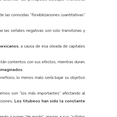
 las conocidas “flexibilizaciones cuantitativas”
 las señales negativas son solo transitorias y
mexicanos
, a causa de esa oleada de capitales
tán contentos con sus efectos, mientras duran,
 imaginados
.
neficios, lo menos malo sería bajar su objetivo
rnos son “los más importantes” afectando al
cciones
. Los titubeos han sido la constante
ndo a poner “de moda”, gracias a sus “sólidos