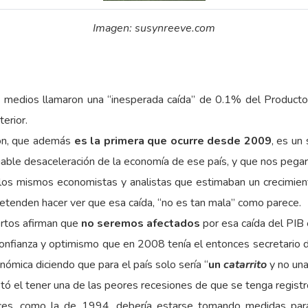
Imagen: susynreeve.com
s medios llamaron una “inesperada caída” de 0.1% del Producto
erior.
ión, que además
es la primera que ocurre desde 2009
, es un
able desaceleración de la economía de ese país, y que nos pegar
 los mismos economistas y analistas que estimaban un crecimi
etenden hacer ver que esa caída, “no es tan mala” como parece.
ertos afirman que
no seremos afectados
por esa caída del PIB
confianza y optimismo que en 2008 tenía el entonces secretario
nómica diciendo que para el país solo sería “
un
catarrito
y no una
tó el tener una de las peores recesiones de que se tenga registr
ces, como la de 1994, debería estarse tomando medidas para d