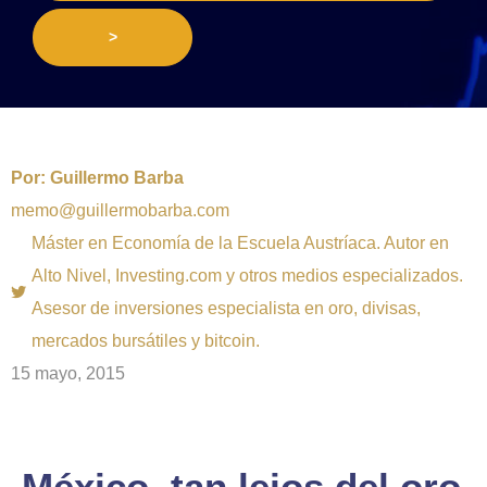
>
Por:
Guillermo Barba
memo@guillermobarba.com
Máster en Economía de la Escuela Austríaca. Autor en
Alto Nivel, Investing.com y otros medios especializados.
Asesor de inversiones especialista en oro, divisas,
mercados bursátiles y bitcoin.
15 mayo, 2015
México, tan lejos del oro