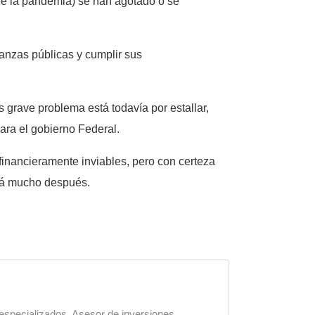
s de la pandemia) se han agotado o se
nanzas públicas y cumplir sus
 grave problema está todavía por estallar,
ara el gobierno Federal.
financieramente inviables, pero con certeza
ará mucho después.
 especializados. Asesor de inversiones