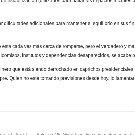
 de estabilización (utilizados para paliar los impactos iniciale
 dificultades adicionales para mantener el equilibrio en sus fi
 está cada vez más cerca de romperse, pero el verdadero y más
deicomisos, institutos y dependencias desaparecidos, se acabe p
dinero que está siendo derrochado en caprichos presidenciales 
mpre. Quien no esté tomando previsiones desde hoy, lo lament
cuela Austríaca. Autor en Alto Nivel, Investing.com y otros medios