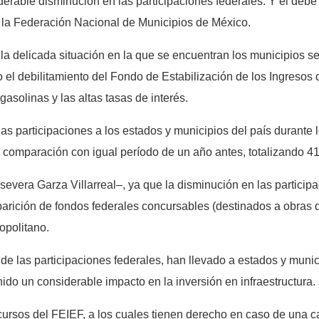
derable disminución en las participaciones federales. Y él debe
la Federación Nacional de Municipios de México.
 la delicada situación en la que se encuentran los municipios se
el debilitamiento del Fondo de Estabilización de los Ingresos 
gasolinas y las altas tasas de interés.
las participaciones a los estados y municipios del país durante 
n comparación con igual período de un año antes, totalizando 4
evera Garza Villarreal–, ya que la disminución en las participa
parición de fondos federales concursables (destinados a obras d
opolitano.
de las participaciones federales, han llevado a estados y muni
nido un considerable impacto en la inversión en infraestructura.
ecursos del FEIEF, a los cuales tienen derecho en caso de una ca