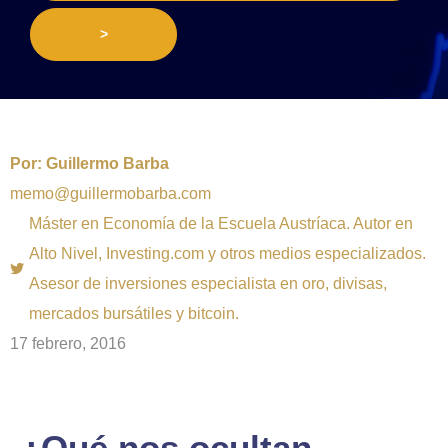
>
Por:
Guillermo Barba
memo@guillermobarba.com
Máster en Economía de la Escuela Austríaca. Autor en
Alto Nivel, Investing.com y otros medios especializados.
Asesor de inversiones especialista en oro, divisas,
mercados bursátiles y bitcoin.
17 febrero, 2016
¿Qué nos ocultan