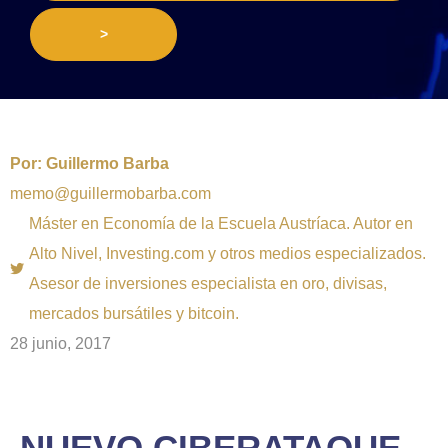
>
Por:
Guillermo Barba
memo@guillermobarba.com
Máster en Economía de la Escuela Austríaca. Autor en
Alto Nivel, Investing.com y otros medios especializados.
Asesor de inversiones especialista en oro, divisas,
mercados bursátiles y bitcoin.
28 junio, 2017
NUEVO CIBERATAQUE