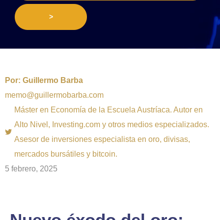
>
Por:
Guillermo Barba
memo@guillermobarba.com
Máster en Economía de la Escuela Austríaca. Autor en
Alto Nivel, Investing.com y otros medios especializados.
Asesor de inversiones especialista en oro, divisas,
mercados bursátiles y bitcoin.
5 febrero, 2025
Nuevo éxodo del oro: