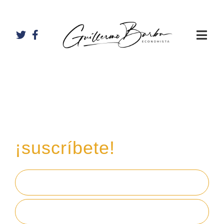
Recibe mi boletín de
inversiones
en tu email,
¡suscríbete!