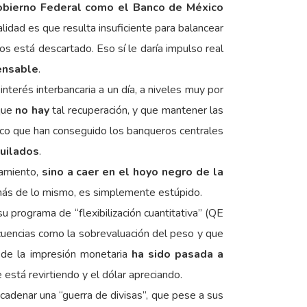
obierno Federal como el Banco de México
alidad es que resulta insuficiente para balancear
tos está descartado. Eso sí le daría impulso real
pensable
.
nterés interbancaria a un día, a niveles muy por
 que
no hay
tal recuperación, y que mantener las
único que han conseguido los banqueros centrales
quilados
.
camiento,
sino a caer en el hoyo negro de la
 más de lo mismo, es simplemente estúpido.
 programa de “flexibilización cuantitativa” (QE
ecuencias como la sobrevaluación del peso y que
a de la impresión monetaria
ha sido pasada a
e está revirtiendo y el dólar apreciando.
cadenar una “guerra de divisas”, que pese a sus