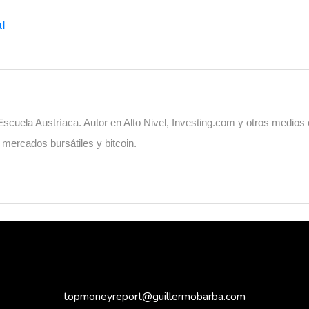
l
cuela Austríaca. Autor en Alto Nivel, Investing.com y otros medios
, mercados bursátiles y bitcoin.
topmoneyreport@guillermobarba.com