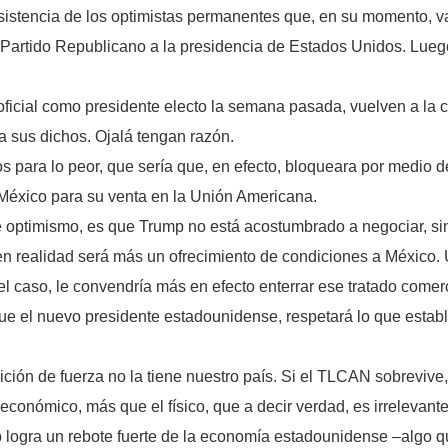
sistencia de los optimistas permanentes que, en su momento, va
 Partido Republicano a la presidencia de Estados Unidos. Lueg
oficial como presidente electo la semana pasada, vuelven a la
 a sus dichos. Ojalá tengan razón.
para lo peor, que sería que, en efecto, bloqueara por medio de
 México para su venta en la Unión Americana.
optimismo, es que Trump no está acostumbrado a negociar, si
realidad será más un ofrecimiento de condiciones a México. Un
el caso, le convendría más en efecto enterrar ese tratado comer
s que el nuevo presidente estadounidense, respetará lo que est
ción de fuerza no la tiene nuestro país. Si el TLCAN sobrevive,
conómico, más que el físico, que a decir verdad, es irrelevante
 logra un rebote fuerte de la economía estadounidense –algo qu