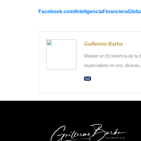
Facebook.com/
InteligenciaFinancieraGloba
Guillermo Barba
Máster en Economía de la Es
especialista en oro, divisas