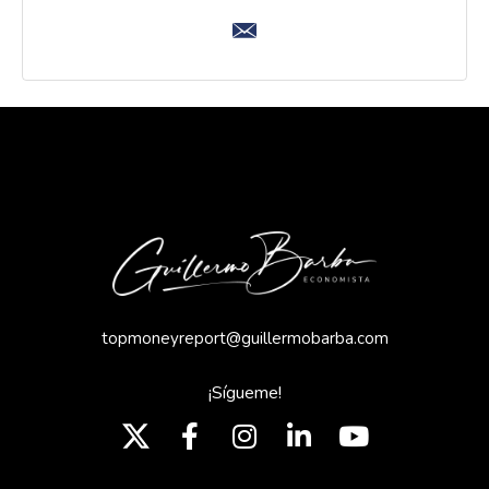
topmoneyreport@guillermobarba.com
¡Sígueme!