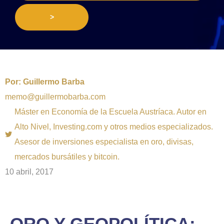
>
Por:
Guillermo Barba
memo@guillermobarba.com
Máster en Economía de la Escuela Austríaca. Autor en
Alto Nivel, Investing.com y otros medios especializados.
Asesor de inversiones especialista en oro, divisas,
mercados bursátiles y bitcoin.
10 abril, 2017
ORO Y GEOPOLÍTICA: