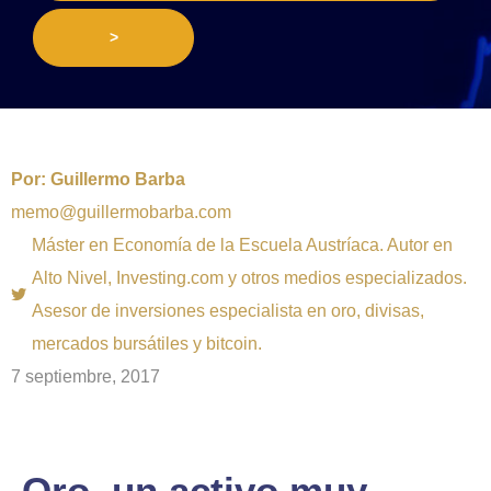
>
Por:
Guillermo Barba
memo@guillermobarba.com
Máster en Economía de la Escuela Austríaca. Autor en
Alto Nivel, Investing.com y otros medios especializados.
Asesor de inversiones especialista en oro, divisas,
mercados bursátiles y bitcoin.
7 septiembre, 2017
Oro, un activo muy