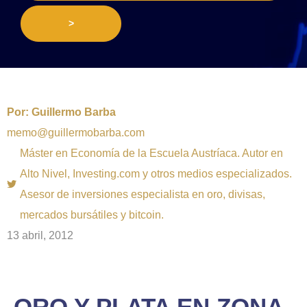
>
Por:
Guillermo Barba
memo@guillermobarba.com
Máster en Economía de la Escuela Austríaca. Autor en
Alto Nivel, Investing.com y otros medios especializados.
Asesor de inversiones especialista en oro, divisas,
mercados bursátiles y bitcoin.
13 abril, 2012
ORO Y PLATA EN ZONA