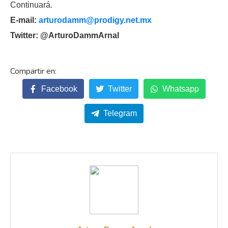
Continuará.
E-mail:
arturodamm@prodigy.net.mx
Twitter: @ArturoDammArnal
Facebook
Twitter
Whatsapp
Telegram