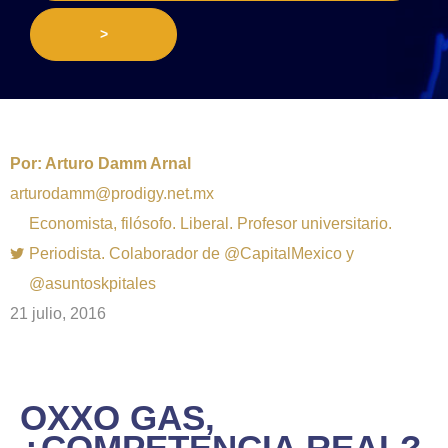
>
Por:
Arturo Damm Arnal
arturodamm@prodigy.net.mx
Economista, filósofo. Liberal. Profesor universitario.
Periodista. Colaborador de @CapitalMexico y
@asuntoskpitales
21 julio, 2016
OXXO GAS,
¿COMPETENCIA REAL?