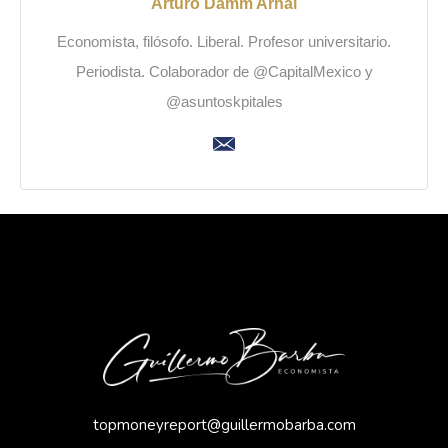
Arturo Damm Arnal
Economista, filósofo. Liberal. Profesor universitario.
Periodista. Colaborador de @CapitalMexico y
@asuntoskpitales
topmoneyreport@guillermobarba.com