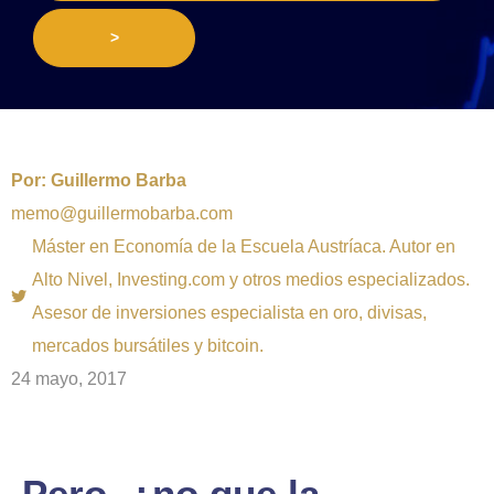
>
Por:
Guillermo Barba
memo@guillermobarba.com
Máster en Economía de la Escuela Austríaca. Autor en
Alto Nivel, Investing.com y otros medios especializados.
Asesor de inversiones especialista en oro, divisas,
mercados bursátiles y bitcoin.
24 mayo, 2017
Pero, ¿no que la