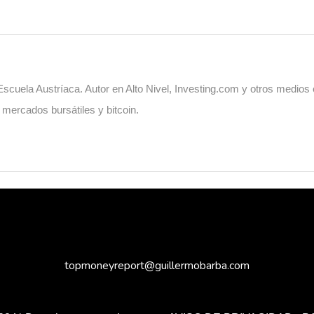
cuela Austríaca. Autor en Alto Nivel, Investing.com y otros medios
, mercados bursátiles y bitcoin.
topmoneyreport@guillermobarba.com