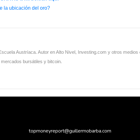
te la ubicación del oro?
cuela Austríaca. Autor en Alto Nivel, Investing.com y otros medios
, mercados bursátiles y bitcoin.
topmoneyreport@guillermobarba.com