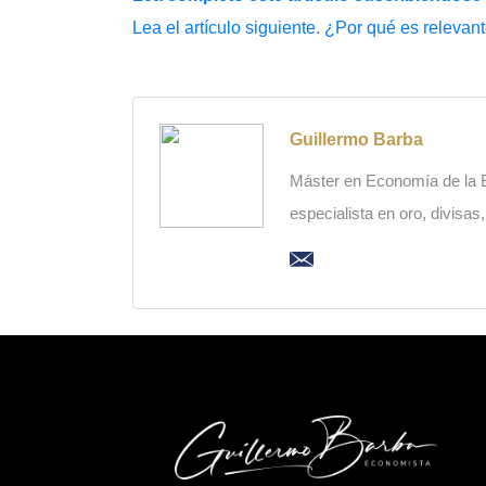
Lea el artículo siguiente. ¿Por qué es relevan
Guillermo Barba
Máster en Economía de la Es
especialista en oro, divisas