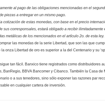
sivamente al pago de las obligaciones mencionadas en el segundo
o de piezas a entregar en un mismo pago.
 cotización de estas monedas, con base en el precio internacion
e sus corresponsales, estará obligado a recibir ilimitadamente 
as metálicas de los mencionados en el artículo 2o. de esta ley.
omprar las monedas de la serie Libertad, que son las que cumpl
e la onza Libertad de oro es superior a la del Centenario y su ‘s
sigue tan fácil. Banxico tiene registrados como distribuidores 
e, BanRegio, BBVA Bancomer y Cibanco. También la Casa de M
ntenario o a sus tenedores, sino sólo exponer las razones par re
sable en cualquier cartera de inversión.