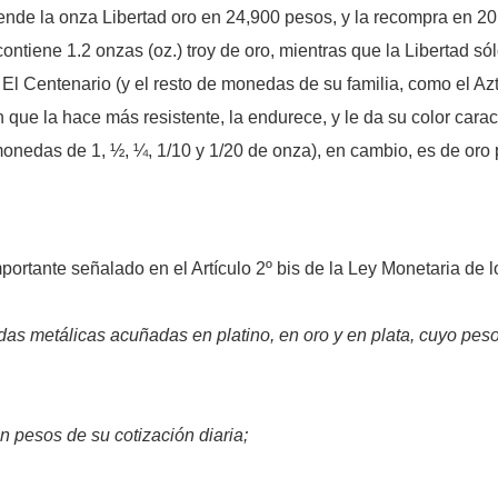
ende la onza Libertad oro en 24,900 pesos, y la recompra en 20,
tiene 1.2 onzas (oz.) troy de oro, mientras que la Libertad sólo
 El Centenario (y el resto de monedas de su familia, como el Azt
 que la hace más resistente, la endurece, y le da su color caract
 monedas de 1, ½, ¼, 1/10 y 1/20 de onza), en cambio, es de oro 
mportante señalado en el Artículo 2º bis de la Ley Monetaria de
s metálicas acuñadas en platino, en oro y en plata, cuyo peso
en pesos de su cotización diaria;