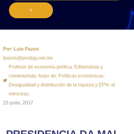
>
Por:
Luis Pazos
lpazos@prodigy.net.mx
Profesor de economía política. Editorialista y
comentarista. Autor de: Políticas económicas,
Desigualdad y distribución de la riqueza y EPN: el
retroceso.
23 junio, 2017
PRESIDENCIA DA MAL